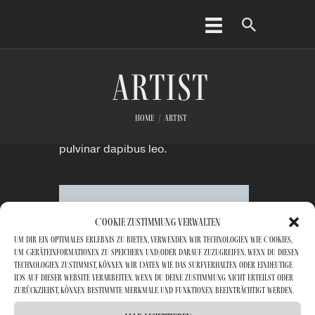
HOME
GALERIE
ARTIST
Lorem ipsum dolor sit amet,
INFOS/FAQ
consectetur adipiscing elit. Ut elit
KONTAKT
Home
Artist
tellus, luctus nec ullamcorper mattis,
pulvinar dapibus leo.
Cookie-Zustimmung verwalten
Um dir ein optimales Erlebnis zu bieten, verwenden wir Technologien wie Cookies,
um Geräteinformationen zu speichern und/oder darauf zuzugreifen. Wenn du diesen
Technologien zustimmst, können wir Daten wie das Surfverhalten oder eindeutige
IDs auf dieser Website verarbeiten. Wenn du deine Zustimmung nicht erteilst oder
zurückziehst, können bestimmte Merkmale und Funktionen beeinträchtigt werden.